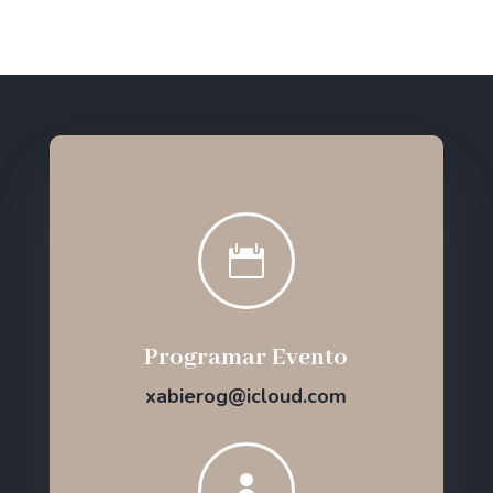

Programar Evento
xabierog@icloud.com
