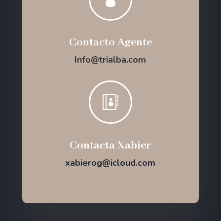
Contacto Agente
Info@trialba.com

Contacta Xabier
xabierog@icloud.com