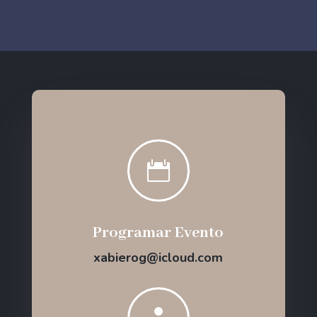

Programar Evento
xabierog@icloud.com