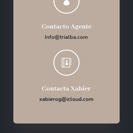

Contacto Agente
Info@trialba.com

Contacta Xabier
xabierog@icloud.com