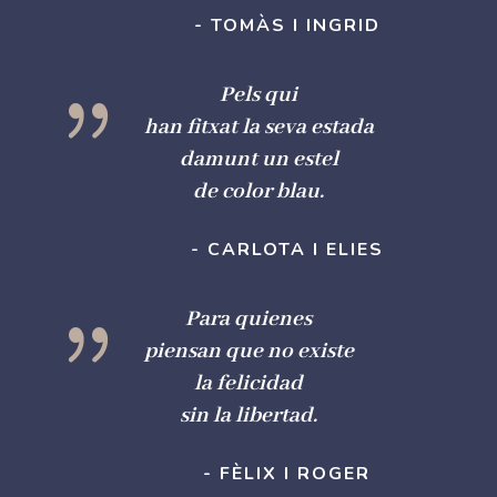
- TOMÀS I INGRID
{
Pels qui
han fitxat la seva estada
damunt un estel
de color blau.
- CARLOTA I ELIES
{
Para quienes
piensan que no existe
la felicidad
sin la libertad.
- FÈLIX I ROGER